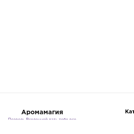
Аромамагия
Ка
Позволь Вселенной дать тебе все
Эфи
Абс