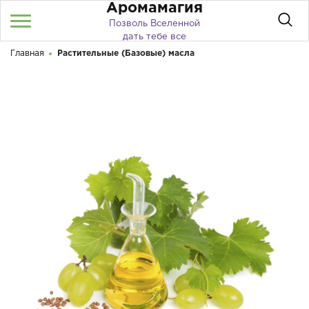
Аромамагия
Позволь Вселенной
дать тебе все
Главная
Растительные (Базовые) масла
Войти
/
Регистрация
Здравствуйте! Что вы ищете?
КАТАЛОГ
О МАГАЗИНЕ
ДОСТАВКА И ОПЛАТА
АКЦИИ
БЛОГ
КОНТАКТЫ
ПУБЛИЧНАЯ ОФЕРТА