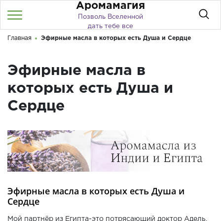
Аромамагия
Позволь Вселенной
дать тебе все
Главная
Эфирные масла в которых есть Душа и Сердце
Войти
/
Регистрация
Здравствуйте! Что вы ищете?
Эфирные масла в
КАТАЛОГ
которых есть Душа и
Сердце
О МАГАЗИНЕ
ДОСТАВКА И ОПЛАТА
АКЦИИ
БЛОГ
КОНТАКТЫ
Эфирные масла в которых есть Душа и
Сердце
ПУБЛИЧНАЯ ОФЕРТА
Мой партнёр из Египта-это потрясающий доктор Адель,